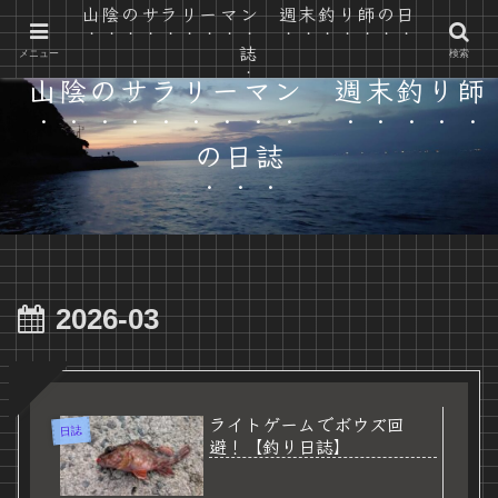
山陰のサラリーマン 週末釣り師の日
山陰の自然で遊ぶ カヤック と 釣り と 時々 自転車
誌
メニュー
検索
山陰のサラリーマン 週末釣り師
の日誌
2026-03
ライトゲームでボウズ回
日誌
避！【釣り日誌】