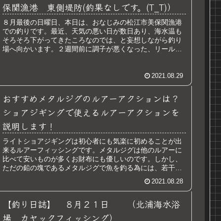
保関漁港 東側堤防(釣果なしです。(T_T)）
８月最後の日曜日、本日は、おなじみの松江市美保関漁港
での釣りです。最近、天気の悪い日が数日あり、海水温も
そろそろ下がってきたころなのでは、と妄想しながら釣り
場へ向かいます。２週間前に調子が悪くなった、リール
（フリームス）が昨日、やっと修理か...
2021.08.29
おすすめメタルジグのルアーアクションは？
ショアジギングで使えるルアーアクションを
説明します！
ライトショアジギングは初心者にも気楽に初めることが出
来るルアーフィッシングです。メタルジグは他のルアーに
比べて安いものが多くお財布にも優しいのです。しかし、
ただの鉛の塊であるメタルジグで魚を釣る為には、若干の
技が必要です。難しくは、ないので...
2021.08.28
【釣り日誌】 ８月２１日 （北浦海水浴
場 カヤックフィッシング）