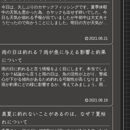
今日は、久しぶりのカヤックフィッシングです。夏季休暇
中の天気も悪かった為、カヤックも出せず終いでした。今
日も天気が崩れる予報が出ていましたが午前中は大丈夫そ
うだったので向かうことにしました。明日の方が天気が崩
れるとのことでしたので、強行です...
2021.08.21
雨の日は釣れる？雨が魚に与える影響と釣果
について
雨の日に釣れると言う情報をよく目にします。本当でしょ
うか？結論から言うと雨の日は、魚の活性が上がり、警戒
心が下がる傾向があるため釣れる可能性が高くなります。
雨が釣果にどの様に影響するか、考えてみましょう。雨が
魚に与える影響塩分濃度雨により海...
2021.08.19
真夏に釣れないことがあるのは、なぜ？夏枯
れについて