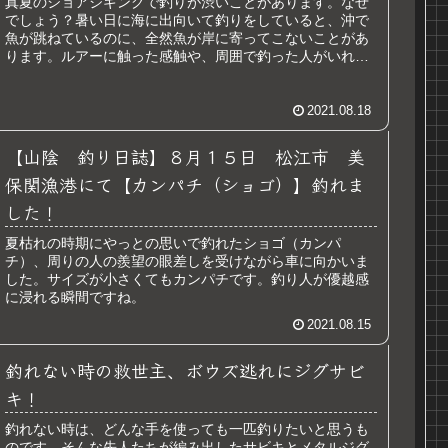
真夏のショアジギングで釣りが渋いことがあります。なぜ
でしょう？暑い日に海に出向いて釣りをしていると、沖で
魚が跳ねているのに、全然魚が岸に寄ってこないことがあ
ります。ルアーに触った感触や、周囲で釣った人がいれば
がんばれるのですが、反応がないと...
2021.08.18
【山陰 釣り日誌】８月１５日 松江市 美
保関漁港にて【カンパチ（ショゴ）】釣れま
した！
夏枯れの時期にやっとの思いで釣れたショゴ（カンパ
チ）、周りの人の羨望の眼差しを受けながら車に向かいま
した。サイズが小さくてもカンパチです。釣り人が優越感
に浸れる瞬間ですね。
2021.08.15
釣れない時の救世主、ボウズ逃れにジグサビ
キ！
釣れない時は、どんな手を使っても一匹釣りたいと思うも
のです。そんな先人たちが編み出したサビキとメタルジグ