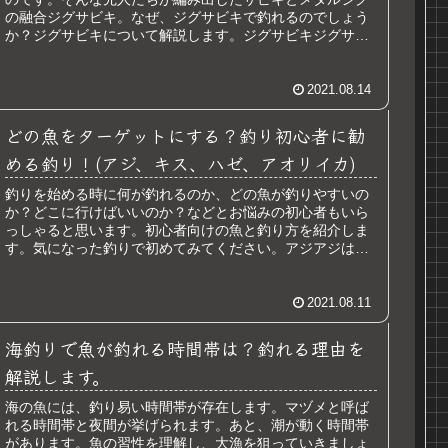
の融合ジグサビキ。なぜ、ジグサビキで釣れるのでしょう
か？ジグサビキについて解説します。ジグサビキジグサビ
キは、メタルジグにサビキ仕掛けを...
2021.08.14
どの魚をターゲットにする？釣り初心者に勧
める釣り！(アジ、キス、ハゼ、アオリイカ)
釣りを始める時に何が釣れるのか、どの魚が釣りやすいの
か？どこに行けばいいのか？などとお悩みの初心者もいら
っしゃると思います。初心者向けの魚と釣り方を紹介しま
す。気になった釣りで初めてみてください。アジアジは成
長すると４０ｃｍくらいになります...
2021.08.11
海釣りで魚が釣れる時間帯は？釣れる理由を
解説します。
海の魚には、釣り易い時間帯が存在します。マヅメと呼ば
れる時間帯と夜間が挙げられます。あと、潮が動く時間帯
があります。魚の習性を理解し、大漁を狙っていきましょ