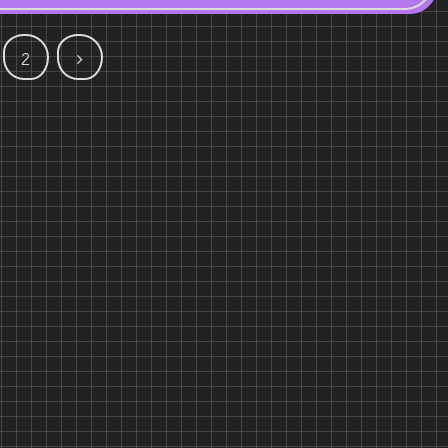
次
2
へ