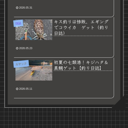
2026.05.31
キス釣りは惨敗、エギング
日誌
でコウイカ ゲット（釣り
日誌）
2026.05.23
初夏の七類港！キジハタ＆
カヤック
真鯛ゲット【釣り日誌】
2026.05.11