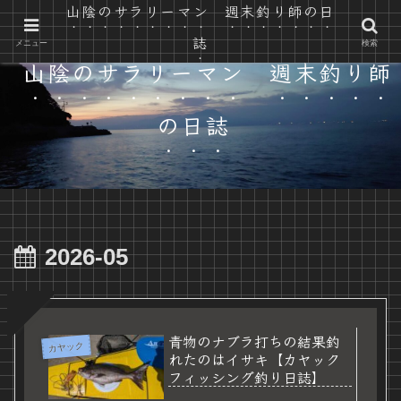
山陰のサラリーマン 週末釣り師の日
山陰の自然で遊ぶ カヤック と 釣り と 時々 自転車
誌
メニュー
検索
山陰のサラリーマン 週末釣り師
の日誌
2026-05
青物のナブラ打ちの結果釣
カヤック
れたのはイサキ【カヤック
フィッシング釣り日誌】