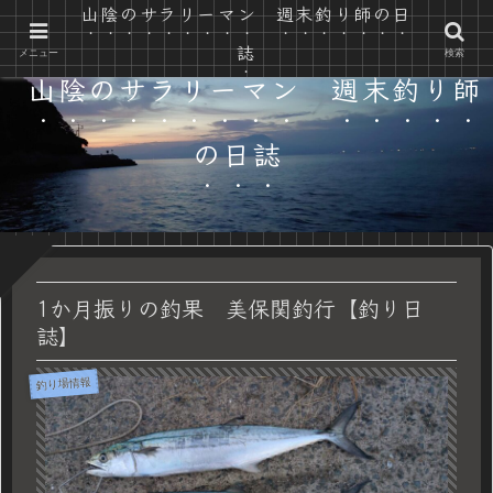
山陰のサラリーマン 週末釣り師の日
山陰の自然で遊ぶ カヤック と 釣り と 時々 自転車
誌
メニュー
検索
山陰のサラリーマン 週末釣り師
の日誌
1か月振りの釣果 美保関釣行【釣り日
誌】
釣り場情報