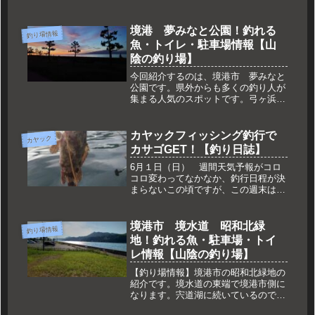
境港 夢みなと公園！釣れる
釣り場情報
魚・トイレ・駐車場情報【山
陰の釣り場】
今回紹介するのは、境港市 夢みなと
公園です。県外からも多くの釣り人が
集まる人気のスポットです。弓ヶ浜の
北に位置します。北風による波がたち
にくく、西からの波も入って来ないた
め、小魚が常に回遊している釣り場で
カヤックフィッシング釣行で
カヤック
す。１年を通じて、楽しめる釣り場で
カサゴGET！【釣り日誌】
す...
6月１日（日） 週間天気予報がコロ
コロ変わってなかなか、釣行日程が決
まらないこの頃ですが、この週末は、
いい方向に好転しました。土日の雨予
報が曇りになって、カヤックが出せる
かなと伺っていました。土曜日は風が
境港市 境水道 昭和北緑
釣り場情報
強い予報だったので断念、日曜日も５
地！釣れる魚・駐車場・トイ
m...
レ情報【山陰の釣り場】
【釣り場情報】境港市の昭和北緑地の
紹介です。境水道の東端で境港市側に
なります。宍道湖に続いているので、
汽水域になります。シーバスが釣れる