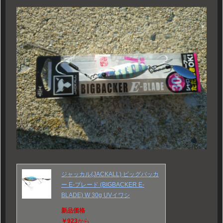
ジャッカル(JACKALL) ビッグバッカ
ー E-ブレード (BIGBACKER E-
BLADE) W 30g UVイワシ
新品価格
￥923
から