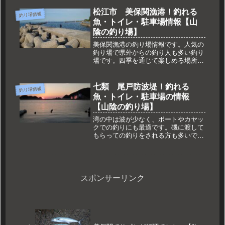
スポットです。境水道は冬のカレイ狙
いの人も集まります。
松江市 美保関漁港！釣れる
釣り場情報
魚・トイレ・駐車場情報【山
陰の釣り場】
美保関漁港の釣り場情報です。人気の
釣り場で県外からの釣り人も多い釣り
場です。四季を通じて楽しめる場所で
す。
七類 尾戸防波堤！釣れる
釣り場情報
魚・トイレ・駐車場の情報
【山陰の釣り場】
湾の中は波が少なく、ボートやカヤッ
クでの釣りにも最適です。磯に渡して
もらっての釣りをされる方も多いで
す。
スポンサーリンク