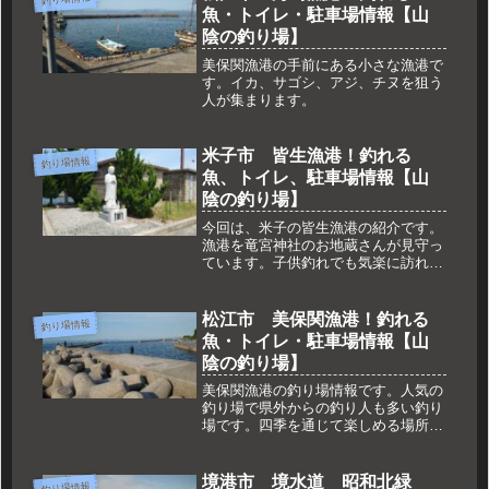
魚・トイレ・駐車場情報【山
陰の釣り場】
美保関漁港の手前にある小さな漁港で
す。イカ、サゴシ、アジ、チヌを狙う
人が集まります。
米子市 皆生漁港！釣れる
釣り場情報
魚、トイレ、駐車場情報【山
陰の釣り場】
今回は、米子の皆生漁港の紹介です。
漁港を竜宮神社のお地蔵さんが見守っ
ています。子供釣れでも気楽に訪れる
ことができます。外海が荒れていて
も、漁港内にはあまり波が入って来な
いので穏やかです。駐車場には、海を
松江市 美保関漁港！釣れる
釣り場情報
眺めながら休憩するドライバーもいま
魚・トイレ・駐車場情報【山
す。...
陰の釣り場】
美保関漁港の釣り場情報です。人気の
釣り場で県外からの釣り人も多い釣り
場です。四季を通じて楽しめる場所で
す。
境港市 境水道 昭和北緑
釣り場情報