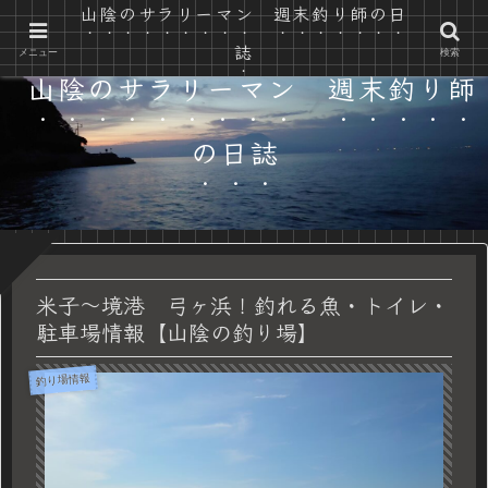
山陰のサラリーマン 週末釣り師の日
山陰の自然で遊ぶ カヤック と 釣り と 時々 自転車
誌
メニュー
検索
山陰のサラリーマン 週末釣り師
の日誌
米子〜境港 弓ヶ浜！釣れる魚・トイレ・
駐車場情報【山陰の釣り場】
釣り場情報