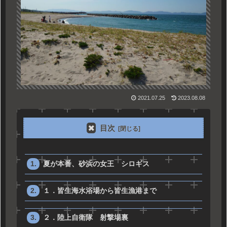
2021.07.25
2023.08.08
目次
夏が本番、砂浜の女王 シロギス
１．皆生海水浴場から皆生漁港まで
２．陸上自衛隊 射撃場裏