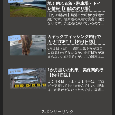
地！釣れる魚・駐車場・トイ
レ情報【山陰の釣り場】
【釣り場情報】境港市の昭和北緑地の
紹介です。境水道の東端で境港市側に
なります。宍道湖に続いているので、
汽水域になります。シーバスが釣れる
スポットです。境水道は冬のカレイ狙
いの人も集まります。
カヤックフィッシング釣行で
カヤック
カサゴGET！【釣り日誌】
6月１日（日） 週間天気予報がコロ
コロ変わってなかなか、釣行日程が決
まらないこの頃ですが、この週末は、
いい方向に好転しました。土日の雨予
報が曇りになって、カヤックが出せる
かなと伺っていました。土曜日は風が
1か月振りの釣果 美保関釣行
釣り場情報
強い予報だったので断念、日曜日も５
【釣り日誌】
m...
１２月６日 （土）１１月中は、ブロ
グを更新しておりませんでした。理由
は、釣果がゼロだったのです。毎週、
海に出掛けてロッドを振っていたので
すが、まぁ釣れない( ；∀；)１１月下
旬には、周囲では釣れ始めていたので
すが、私のジグには食わない・・・...
スポンサーリンク