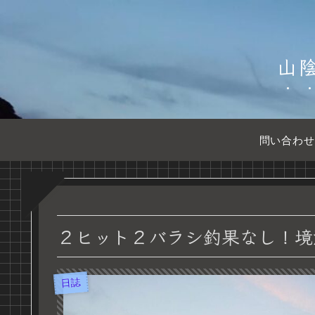
山
問い合わせ
２ヒット２バラシ釣果なし！境
日誌